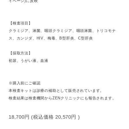
イページ)に反映
【検査項目】
クラミジア、淋菌、咽頭クラミジア、咽頭淋菌、トリコモナ
ス、カンジダ、HIV、梅毒、B型肝炎、C型肝炎
【採取方法】
初尿、うがい液、血液
※購入前にご確認
本検査キットは診療の補助として販売されています。
検査結果は検査機関からZENクリニックにも報告されます。
18,700円
(税込価格
20,570円
)